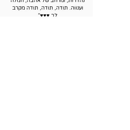
נהדרות, ומרחב של אהבה, חמלה
וענווה. תודה, תודה, תודה מקרב
לב ♥♥♥"
"קורס שפותח ומפתח את יכולת
ההקשבה בכמה רבדים במרחב
אינסופי"
"לתת לעצמי את הרשות לפתוח
את הדלת לעולם שעד לפני רגע
היה לא קיים, ולגלות שם אוצר
שלם, שאני לומד להכיר כל יום"