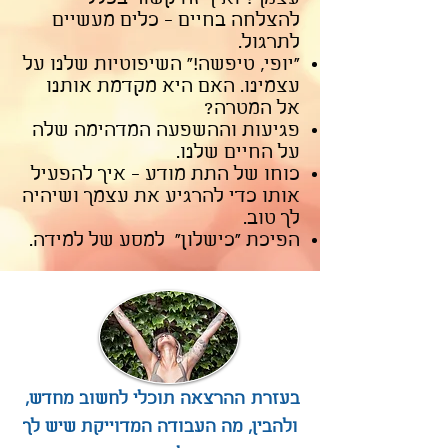
להצלחה בחיים - כלים מעשיים
לתרגול.
"יופי, טיפשה!" השיפוטיות שלנו על
עצמינו. האם היא מקדמת אותנו
אל המטרה?
פגיעות וההשפעה המדהימה שלה
על החיים שלנו.
כוחו של התת מודע - איך להפעיל
אותו כדי להרגיע את עצמך ושיהיה
לך טוב.
הפיכת "כישלון" למסע של למידה.
בעזרת
ההרצאה תוכלי לחשוב מחדש,
ולהבין, מה העבודה המדוייקת שיש לך