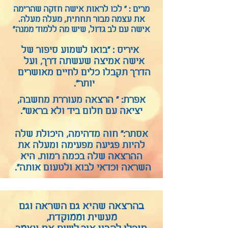
מרים : " לכו לראות אישה חזקה שהרימה
את עצמה מבור תחתית, מעלה מעלה.
אישה עם לב גדול, שיש מה ללמוד ממנה"
איריס : "בואו לשמוע סיפור של
אישה אמיצה שעשתה דרך, ועל
הדרך תקבלו כלים לחיים מאושרים
יותר".
אפרת: " הרצאה מעוררת מחשבה,
יציאה עם חלום ביד ולא בראש".
אסתר:" חוה מדהימה, היכולת שלה
להיות פגיעה מפעימה ומעלה את
ההרצאה שלה בכמה רמות. היא
השראה וכדאי לבוא ולטעום אותה".
בהרצאה שהיא גם השראה וגם
מעשית וממוקדת,