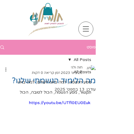
להתחברות
פוסט
All Posts
חוה ולני
All Posts
26 בינו׳ 2023
זמן קריאה 0 דקות
מה הלימוד הנשמתי שלנו?
מסע הנשמה, למה באנו לעולם, למה באנו
עודכן:
13 בספט׳ 2025
תקשור, מסע הנשמה, הכול לטובה, הכול
https://youtu.be/UTfl0EU0Euk